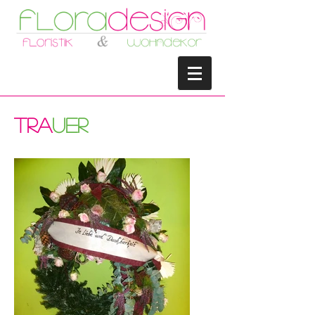
tra
uer